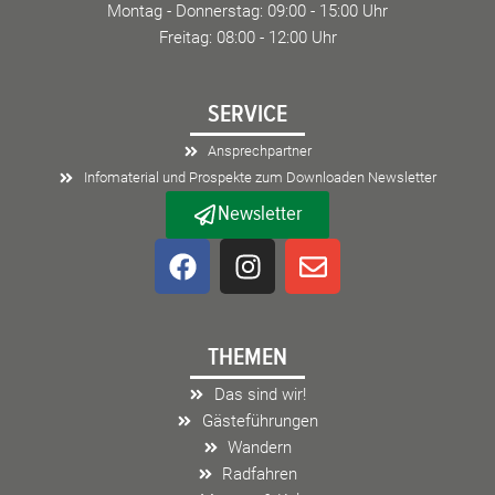
Montag - Donnerstag: 09:00 - 15:00 Uhr
Freitag: 08:00 - 12:00 Uhr
SERVICE
Ansprechpartner
Infomaterial und Prospekte zum Downloaden Newsletter
Newsletter
F
I
E
a
n
n
c
s
v
e
t
e
THEMEN
b
a
l
o
g
o
Das sind wir!
o
r
p
Gästeführungen
k
a
e
Wandern
m
Radfahren