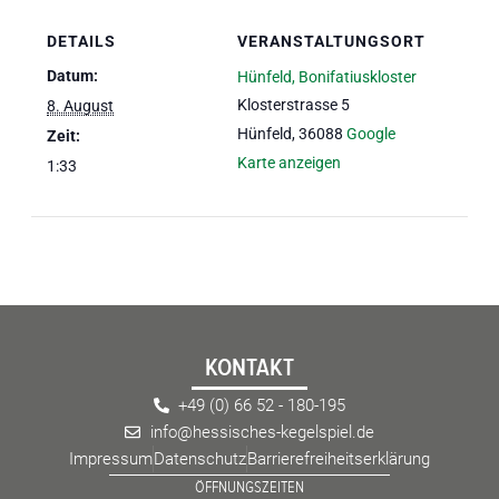
eit
DETAILS
VERANSTALTUNGSORT
Datum:
Hünfeld, Bonifatiuskloster
Klosterstrasse 5
8. August
odus
Hünfeld
,
36088
Google
Zeit:
Karte anzeigen
1:33
dus
KONTAKT
+49 (0) 66 52 - 180-195
info@hessisches-kegelspiel.de
Impressum
Datenschutz
Barrierefreiheitserklärung
ÖFFNUNGSZEITEN