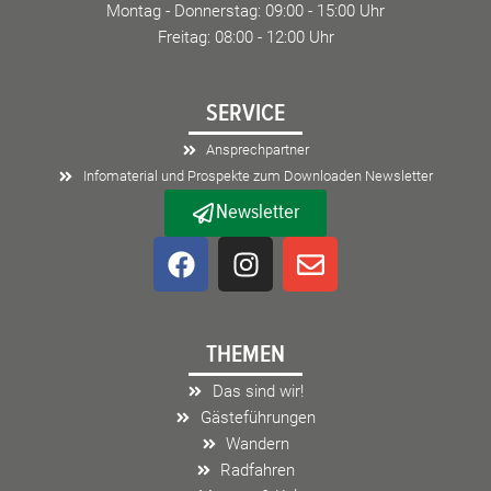
Montag - Donnerstag: 09:00 - 15:00 Uhr
Freitag: 08:00 - 12:00 Uhr
SERVICE
Ansprechpartner
Infomaterial und Prospekte zum Downloaden Newsletter
Newsletter
F
I
E
a
n
n
c
s
v
e
t
e
THEMEN
b
a
l
o
g
o
Das sind wir!
o
r
p
Gästeführungen
k
a
e
Wandern
m
Radfahren