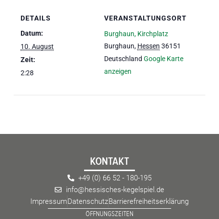
eit
DETAILS
VERANSTALTUNGSORT
Datum:
Burghaun, Kirchplatz
Burghaun
,
Hessen
36151
10. August
odus
Deutschland
Google Karte
Zeit:
anzeigen
2:28
dus
KONTAKT
+49 (0) 66 52 - 180-195
info@hessisches-kegelspiel.de
Impressum
Datenschutz
Barrierefreiheitserklärung
ÖFFNUNGSZEITEN