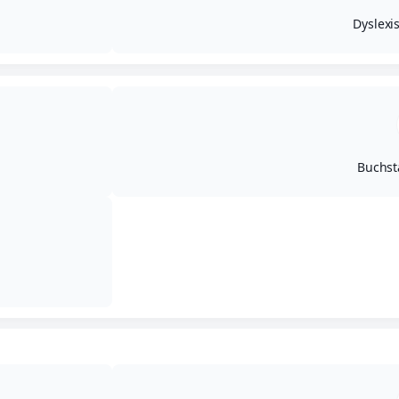
Email
Print
Dyslexis
Buchst
ERLEBEN