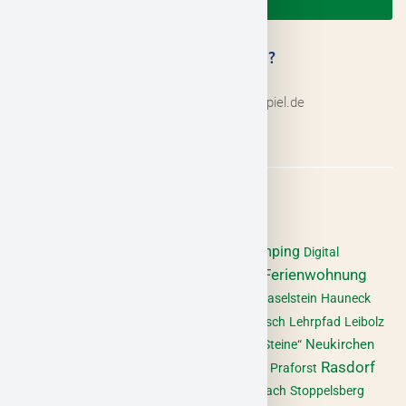
EINKAUFEN
SIE HABEN FRAGEN?
06652 180 195
info@hessisches-kegelspiel.de
Burghaun
Café
Camping
Bad Hersfeld
Burgen
Digital
Eiterfeld
Ferienwohnung
Eckweisbach
Eiscafé
Ferienhaus
Gasthof
Geisa
Golf
Gotthards
Großentaft
Haselstein
Hauneck
Hünfeld
Haunetal
Hotel
Ilmestal
Italienisch
Lehrpfad
Leibolz
Museum
Metzgerei
Neukirchen
Naturdenkmal „Lange Steine“
Rasdorf
Nüsttal
Point Alpha
Oberstoppel
Pfaffental
Praforst
Sargenzell
Schlitz
Sennhütte
Soisberg
Steinbach
Stoppelsberg