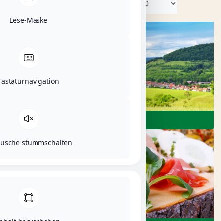
Lese-Maske
Tastaturnavigation
ERLEBEN
äusche stummschalten