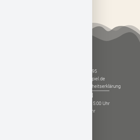
Stärklos
Verein
Wehrda
Wetzlos
KONTAKT
+49 (0) 66 52 - 180-195
info@hessisches-kegelspiel.de
Impressum
Datenschutz
Barrierefreiheitserklärung
ÖFFNUNGSZEITEN
Montag - Donnerstag: 09:00 - 15:00 Uhr
Freitag: 08:00 - 12:00 Uhr
SERVICE