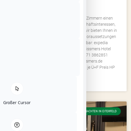
MEISSMERS HOTEL
Das MEISSMERS HOTEL bietet mit 17 Zimmern einen
idealen Aufenthaltsort. Ob Urlaub, Geschäftsinteressen,
Tagungen, Trainingslager und und und wir bieten Ihnen in
unserem Hotel mit 5 Kategorien beste Voraussetzungen
für Ihre Übernachtung. Online buchbar: expedia
hotels.com booking.com Kontakt Meissmers Hotel
Marktstraße 18, 36132 Eiterfeld 0171 3862851
hotel@meissmers.de www.meissmers.de
Übernachtungspreise: Zimmertyp Preis je Ü+F Preis HP
WEITERLESEN »
Großer Cursor
ÜBERNACHTEN IN EITERFELD