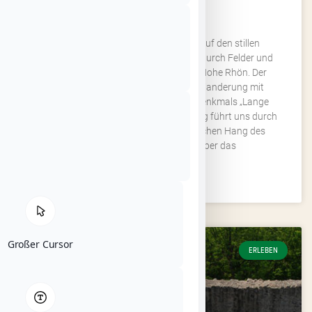
KIRCHWEG
Umwandern Sie den Stoppelsberg auf den stillen
Waldwegen und lichten Wegstrecken durch Felder und
Wiesen mit einer Fernsicht bis in die Hohe Rhön. Der
Kirchweg beeindruckt Sie auf Ihrer Wanderung mit
riesigen Sandsteinsäulen des Naturdenkmals „Lange
Steine“. Wegbeschreibung: Der Rundweg führt uns durch
einen schönen Mischwald am westlichen Hang des
Stoppelsberges entlang und über das
WEITERLESEN »
Großer Cursor
ERLEBEN