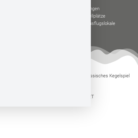
Veranstaltungen
Hotels & Ferienwohnungen
Camping & Wohnmobilstellplätze
Gaststätten, Restaurants & Ausflugslokale
Cafés
Touristische Arbeitsgemeinschaft Hessisches Kegelspiel
e.V.
Webdesign by CONVERT