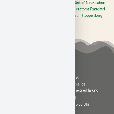
Museum
Metzgerei
Neukirchen
Naturdenkmal „Lange Steine“
Rasdorf
Nüsttal
Point Alpha
Oberstoppel
Pfaffental
Praforst
Sargenzell
Schlitz
Sennhütte
Soisberg
Steinbach
Stoppelsberg
Stärklos
Verein
Wehrda
Wetzlos
KONTAKT
+49 (0) 66 52 - 180-195
info@hessisches-kegelspiel.de
Impressum
Datenschutz
Barrierefreiheitserklärung
ÖFFNUNGSZEITEN
Montag - Donnerstag: 09:00 - 15:00 Uhr
Freitag: 08:00 - 12:00 Uhr