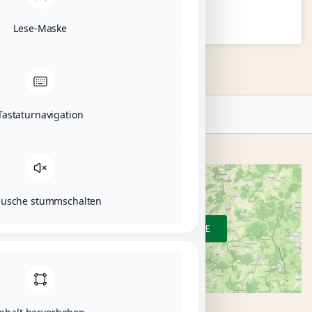
WEITERLESEN »
Lese-Maske
Suche
Tastaturnavigation
äusche stummschalten
ZUR ÜBERSICHTSKARTE