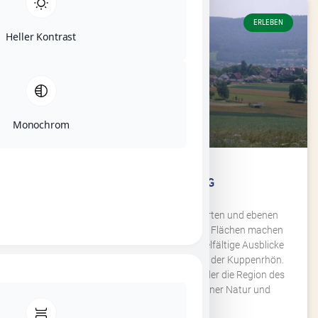
ERLEBEN
Heller Kontrast
Monochrom
HAUNEHÖHENRADWEG
Der Wechsel von Steigungen, Talabfahrten und ebenen
Strecken, durch Wälder und über offene Flächen machen
diese Tour sehr interessant. Sie bietet vielfältige Ausblicke
ins Tal der Haune oder den Basaltkegeln der Kuppenrhön.
Wir laden Sie ein zu einer Rundtour, auf der die Region des
unteren Haunetals mit der Vielfalt seiner Natur und
Landschaft aus den