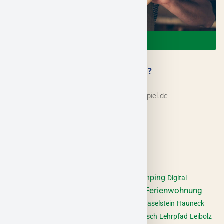
EINKAUFEN
SIE HABEN FRAGEN?
06652 180 195
info@hessisches-kegelspiel.de
Burghaun
Café
Camping
Bad Hersfeld
Burgen
Digital
Eiterfeld
Ferienwohnung
Eckweisbach
Eiscafé
Ferienhaus
Gasthof
Geisa
Golf
Gotthards
Großentaft
Haselstein
Hauneck
Hünfeld
Haunetal
Hotel
Ilmestal
Italienisch
Lehrpfad
Leibolz