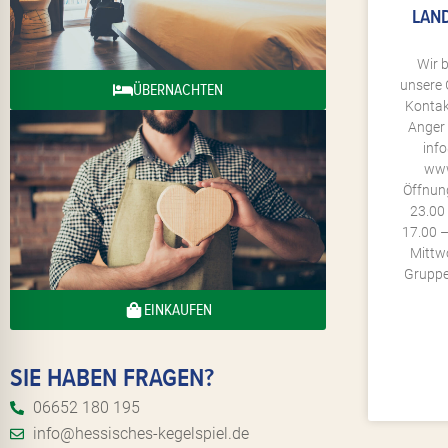
LAN
Wir 
unsere 
ÜBERNACHTEN
Kontak
Anger 
inf
www
Öffnung
23.00 
17.00 
Mittw
Gruppen
EINKAUFEN
SIE HABEN FRAGEN?
06652 180 195
info@hessisches-kegelspiel.de