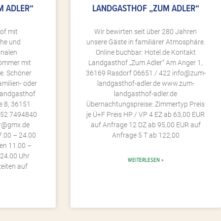
M ADLER“
LANDGASTHOF „ZUM ADLER“
of mit
Wir bewirten seit über 280 Jahren
che und
unsere Gäste in familiärer Atmosphäre.
onalen
Online buchbar: Hotel.de Kontakt
Sommer mit
Landgasthof „Zum Adler“ Am Anger 1,
e. Schöner
36169 Rasdorf 06651 / 422 info@zum-
milien- oder
landgasthof-adler.de www.zum-
 Landgasthof
landgasthof-adler.de
e 8, 36151
Übernachtungspreise: Zimmertyp Preis
652 7494840
je Ü+F Preis HP / VP 4 EZ ab 63,00 EUR
er@gmx.de
auf Anfrage 12 DZ ab 95,00 EUR auf
7.00 – 24.00
Anfrage 5 T ab 122,00
gen 11.00 –
 24.00 Uhr
WEITERLESEN »
eiten auf