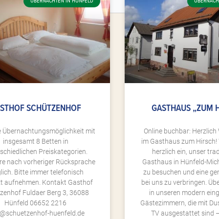
ÜBERNACHTEN IN HÜNFELD
ÜBERNACH
STHOF SCHÜTZENHOF
GASTHAUS „ZUM 
e Übernachtungsmöglichkeit mit
Online buchbar: Herzlic
insgesamt 8 Betten in
im Gasthaus zum Hirsch! 
schiedlichen Preiskategorien.
herzlich ein, unser trad
re nach vorheriger Rücksprache
Gasthaus in Hünfeld-Mi
ich. Bitte immer telefonisch
zu besuchen und eine gem
t aufnehmen. Kontakt Gasthof
bei uns zu verbringen. Üb
zenhof Fuldaer Berg 3, 36088
in unseren modern eing
Hünfeld 06652 2216
Gästezimmern, die mit D
l@schuetzenhof-huenfeld.de
TV ausgestattet sind –