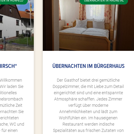
TEN IN HÜNFELD
ÜBERNACHTEN IN HAUNETAL
HIRSCH“
ÜBERNACHTEN IM BÜRGERHAUS
h Willkommen
Der Gasthof bietet drei gemütliche
Wir laden Sie
Doppelzimmer, die mit Liebe zum Detail
itionelles
eingerichtet sind und eine entspannte
chelsrombach
Atmosphäre schaffen. Jedes Zimmer
ütliche Zeit
verfügt über moderne
ernachten Sie
Annehmlichkeiten und lädt zum
erichteten
Wohlfühlen ein. Im hauseigenen
usche, WC und
Restaurant werden indische
 für einen
Spezialitäten aus frischen Zutaten von