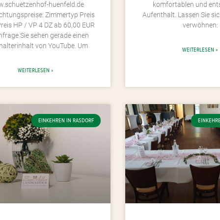
.schuetzenhof-huenfeld.de
komfortablen und en
htungspreise: Zimmertyp Preis
Aufenthalt. Lassen Sie sic
Preis HP / VP 4 DZ ab 60,00 EUR
verwöhnen:
nfrage Sie sehen gerade einen
halterinhalt von YouTube. Um
WEITERLESEN »
WEITERLESEN »
EINKEHREN IN RASDORF
EINKEHR