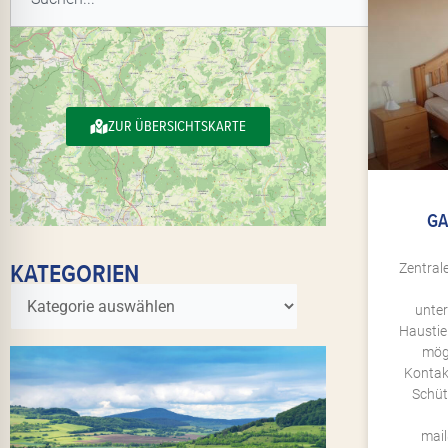
ZUR ÜBERSICHTSKARTE
GA
KATEGORIEN
Zentral
unter
Haustie
mögl
Kontak
Schüt
mai