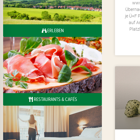
www
Übernac
je Ü+F 
auf A
Platz
ERLEBEN
RESTAURANTS & CAFÉS