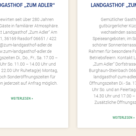
DGASTHOF „ZUM ADLER“
LANDGASTHOF „ZU
bewirten seit über 280 Jahren
Gemütlicher Gasth
Gäste in familiärer Atmosphäre.
gutbürgerlicher Kü
t Landgasthof „Zum Adler“ Am
wechselnden sais
1, 36169 Rasdorf 06651 / 422
Speiseangeboten; im 
o@zum-landgasthof-adler.de
schöner Sonnenterrass
.zum-landgasthof-adler.de
Rahmen für besondere Fa
szeiten Di., Do., Fr., Sa. 17.00 –
Betriebsfeiern. Kontakt
Uhr So. 11.00 – 14.00 Uhr und
„Zum Adler“ Dorfstrass
– 22.00 Uhr Ruhetag(e) Montag,
Burghaun-Steinbach 06
och Sonderöffnungszeiten für
landgasthof-zum-adl
 jederzeit auf Anfrag möglich.
Öffnungszeiten Di.- Sa. 1
Uhr So. und an Feierta
14.30 Uhr und 17.00 –
WEITERLESEN »
Zusätzliche Öffnungsz
WEITERLESEN »