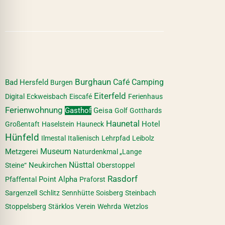
Burghaun
Café
Camping
Bad Hersfeld
Burgen
Eiterfeld
Digital
Eckweisbach
Eiscafé
Ferienhaus
Ferienwohnung
Gasthof
Geisa
Golf
Gotthards
Haunetal
Hotel
Großentaft
Haselstein
Hauneck
Hünfeld
Ilmestal
Italienisch
Lehrpfad
Leibolz
Museum
Metzgerei
Naturdenkmal „Lange
Nüsttal
Neukirchen
Steine“
Oberstoppel
Rasdorf
Point Alpha
Pfaffental
Praforst
Sargenzell
Schlitz
Sennhütte
Soisberg
Steinbach
Stoppelsberg
Stärklos
Verein
Wehrda
Wetzlos