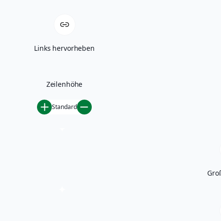
Links hervorheben
Zeilenhöhe
Standard
Gro