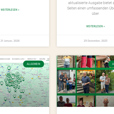
aktualisierte Ausgabe bietet 
Seiten einen umfassenden Übe
WEITERLESEN »
über
WEITERLESEN »
21 Januar, 2026
23 Dezember, 2025
ALLGEMEIN
A