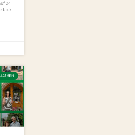
auf 24
rblick
LLGEMEIN