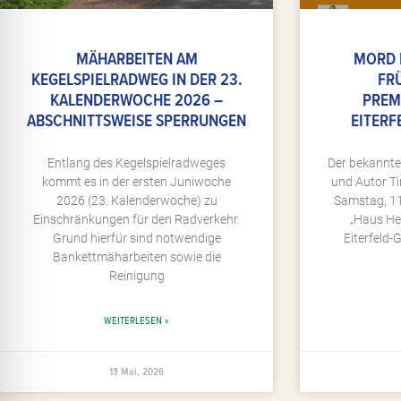
MÄHARBEITEN AM
MORD 
KEGELSPIELRADWEG IN DER 23.
FR
KALENDERWOCHE 2026 –
PREM
ABSCHNITTSWEISE SPERRUNGEN
EITERF
Entlang des Kegelspielradweges
Der bekannte
kommt es in der ersten Juniwoche
und Autor Ti
2026 (23. Kalenderwoche) zu
Samstag, 11
Einschränkungen für den Radverkehr.
„Haus Hes
Grund hierfür sind notwendige
Eiterfeld-
Bankettmäharbeiten sowie die
Reinigung
WEITERLESEN »
13 Mai, 2026