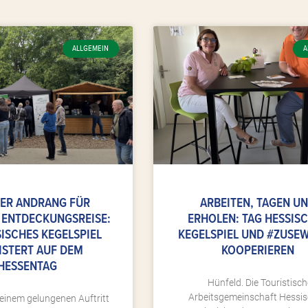
Seite
Seite
Seite
ALLGEMEIN
A
ER ANDRANG FÜR V
ARBEITEN, TAGEN U
ENTDECKUNGSREISE: T
ERHOLEN: TAG HESSIS
SCHES KEGELSPIEL B
KEGELSPIEL UND #ZUSE
STERT AUF DEM H
KOOPERIEREN
ESSENTAG
Hünfeld. Die Touristisch
Arbeitsgemeinschaft Hessi
 einem gelungenen Auftritt