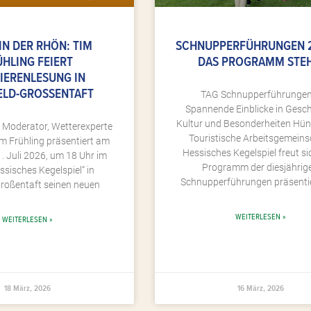
IN DER RHÖN: TIM
SCHNUPPERFÜHRUNGEN 
ÜHLING FEIERT
DAS PROGRAMM STEH
IERENLESUNG IN
ELD-GROSSENTAFT
TAG Schnupperführungen
Spannende Einblicke in Gesch
Kultur und Besonderheiten Hünf
 Moderator, Wetterexperte
Touristische Arbeitsgemeins
m Frühling präsentiert am
Hessisches Kegelspiel freut si
. Juli 2026, um 18 Uhr im
Programm der diesjährig
sisches Kegelspiel“ in
Schnupperführungen präsenti
Großentaft seinen neuen
WEITERLESEN »
WEITERLESEN »
18 März, 2026
16 März, 2026