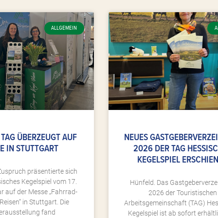
ALLGEMEIN
A
 TAG ÜBERZEUGT AUF
NEUES GASTGEBERVERZE
E IN STUTTGART
2026 DER TAG HESSIS
KEGELSPIEL ERSCHIE
uspruch präsentierte sich
isches Kegelspiel vom 17.
Hünfeld. Das Gastgeberverze
ar auf der Messe „Fahrrad-
2026 der Touristischen
isen“ in Stuttgart. Die
Arbeitsgemeinschaft (TAG) He
rausstellung fand
Kegelspiel ist ab sofort erhältl