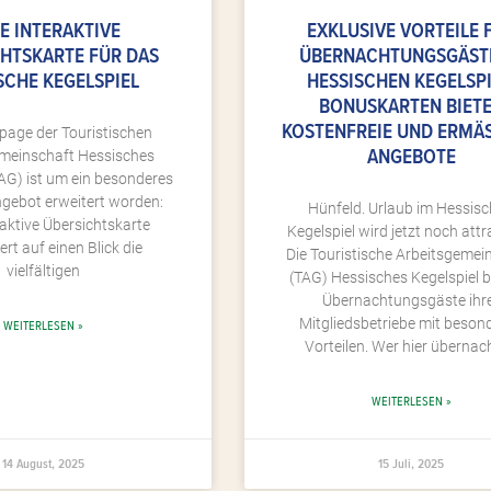
E INTERAKTIVE
EXKLUSIVE VORTEILE 
HTSKARTE FÜR DAS
ÜBERNACHTUNGSGÄST
SCHE KEGELSPIEL
HESSISCHEN KEGELSPI
BONUSKARTEN BIET
KOSTENFREIE UND ERMÄSS
page der Touristischen
NGEBOTE
meinschaft Hessisches
TAG) ist um ein besonderes
ngebot erweitert worden:
Hünfeld. Urlaub im Hessis
raktive Übersichtskarte
Kegelspiel wird jetzt noch attr
ert auf einen Blick die
Die Touristische Arbeitsgemei
vielfältigen
(TAG) Hessisches Kegelspiel 
Übernachtungsgäste ihr
Mitgliedsbetriebe mit beson
WEITERLESEN »
Vorteilen. Wer hier übernac
WEITERLESEN »
14 August, 2025
15 Juli, 2025