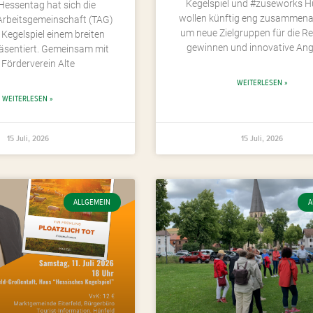
Kegelspiel und #zuseworks H
Hessentag hat sich die
wollen künftig eng zusammena
 Arbeitsgemeinschaft (TAG)
um neue Zielgruppen für die R
Kegelspiel einem breiten
gewinnen und innovative An
äsentiert. Gemeinsam mit
Förderverein Alte
WEITERLESEN »
WEITERLESEN »
15 Juli, 2026
15 Juli, 2026
ALLGEMEIN
A