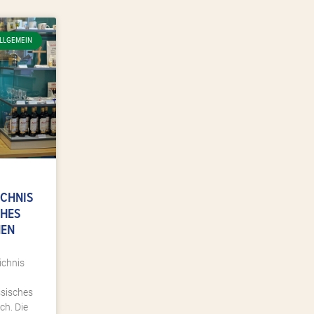
LLGEMEIN
ICHNIS
CHES
NEN
ichnis
ssisches
ich. Die