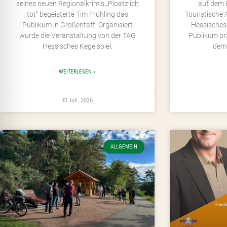
seines neuen Regionalkrimis „Ploatzlich
auf dem 
tot“ begeisterte Tim Frühling das
Touristische
Publikum in Großentaft. Organisiert
Hessisches 
wurde die Veranstaltung von der TAG
Publikum pr
Hessisches Kegelspiel.
dem 
WEITERLESEN »
15 Juli, 2026
ALLGEMEIN