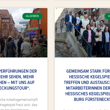
ALLGEMEIN
A
ERFÜHRUNGEN DER
GEMEINSAM STARK FÜR
MEHR SEHEN, MEHR
HESSISCHE KEGELSPIE
HEN – MIT UNS AUF
TREFFEN UND AUSTAUSC
ECKUNGSTOUR“.
MITARBEITERINNEN DER
HESSISCHES KEGELSPIE
BURG FÜRSTENECK
ische Arbeitsgemeinschaft
Kegelspiel freut sich, das