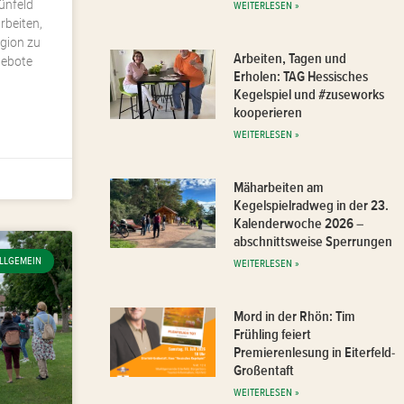
ünfeld
WEITERLESEN »
rbeiten,
egion zu
Arbeiten, Tagen und
gebote
Erholen: TAG Hessisches
Kegelspiel und #zuseworks
kooperieren
WEITERLESEN »
Mäharbeiten am
Kegelspielradweg in der 23.
Kalenderwoche 2026 –
abschnittsweise Sperrungen
LLGEMEIN
WEITERLESEN »
Mord in der Rhön: Tim
Frühling feiert
Premierenlesung in Eiterfeld-
Großentaft
WEITERLESEN »