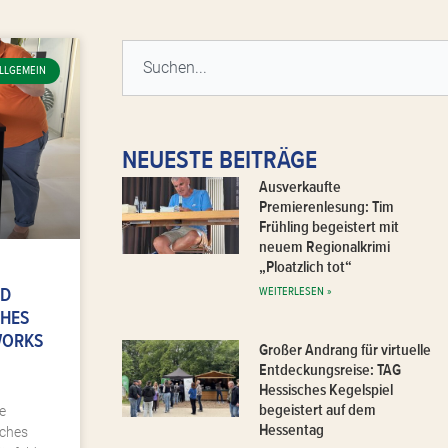
Suche
LLGEMEIN
NEUESTE BEITRÄGE
Ausverkaufte
Premierenlesung: Tim
Frühling begeistert mit
neuem Regionalkrimi
„Ploatzlich tot“
ND
WEITERLESEN »
CHES
WORKS
Großer Andrang für virtuelle
Entdeckungsreise: TAG
Hessisches Kegelspiel
begeistert auf dem
e
Hessentag
sches