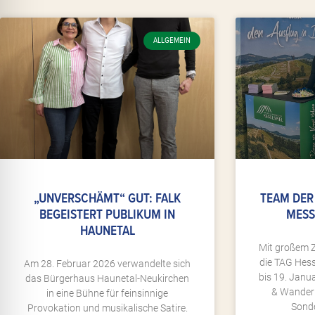
ALLGEMEIN
„UNVERSCHÄMT“ GUT: FALK
TEAM DER
BEGEISTERT PUBLIKUM IN
MESS
HAUNETAL
Mit großem Z
die TAG Hess
Am 28. Februar 2026 verwandelte sich
bis 19. Janu
das Bürgerhaus Haunetal-Neukirchen
& WanderRe
in eine Bühne für feinsinnige
Sonde
Provokation und musikalische Satire.