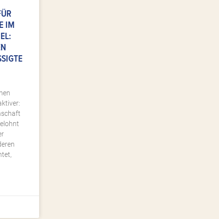
FÜR
E IM
EL:
EN
IGTE A
chen
aktiver:
nschaft
belohnt
er
deren
htet,