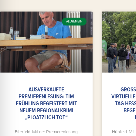
l für Anfallsicherheit
ALLGEMEIN
-freundlicher Modus
dheitsmodus
psie-sicherer Modus
AUSVERKAUFTE
GROSS
PREMIERENLESUNG: TIM
IRTUELLE 
FRÜHLING BEGEISTERT MIT
AG HESSI
NEUEM REGIONALKRIMI
EGEI
„PLOATZLICH TOT“
Eiterfeld. Mit der Premierenlesung
Hünfeld. Mit