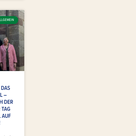
LLGEMEIN
 DAS
L –
H DER
 TAG
L AUF
!