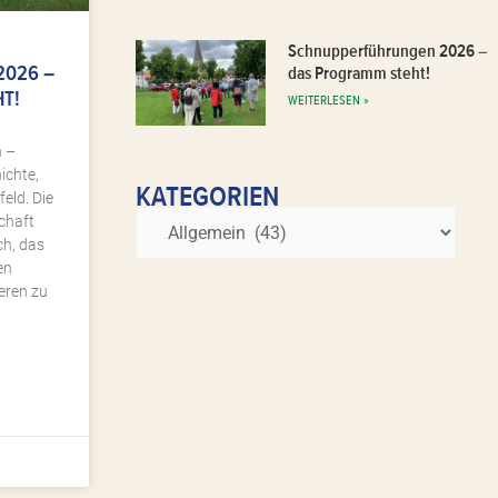
Schnupperführungen 2026 –
2026 –
das Programm steht!
T!
WEITERLESEN »
 –
ichte,
KATEGORIEN
eld. Die
chaft
ch, das
en
eren zu