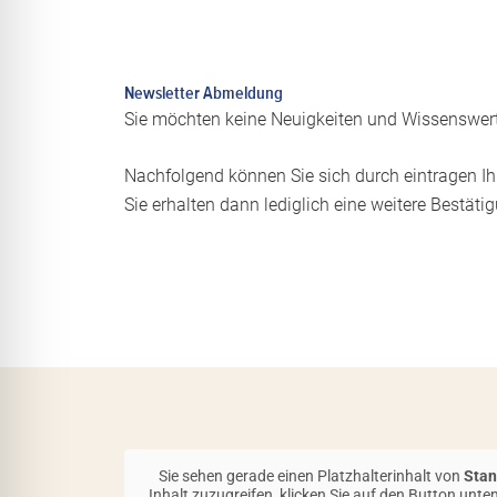
l für Anfallsicherheit
-freundlicher Modus
Newsletter Abmeldung
Sie möchten keine Neuigkeiten und Wissenswer
Nachfolgend können Sie sich durch eintragen I
dheitsmodus
Sie erhalten dann lediglich eine weitere Bestäti
psie-sicherer Modus
Sie sehen gerade einen Platzhalterinhalt von
Stan
Inhalt zuzugreifen, klicken Sie auf den Button unten