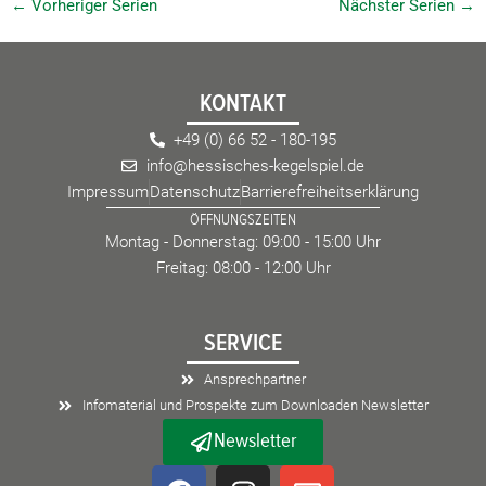
←
Vorheriger Serien
Nächster Serien
→
n
n
d
-
A
N
n
a
KONTAKT
s
v
i
i
+49 (0) 66 52 - 180-195
c
g
info@hessisches-kegelspiel.de
h
a
Impressum
Datenschutz
Barrierefreiheitserklärung
t
t
ÖFFNUNGSZEITEN
e
i
Montag - Donnerstag: 09:00 - 15:00 Uhr
n
o
Freitag: 08:00 - 12:00 Uhr
,
n
N
SERVICE
a
v
Ansprechpartner
i
Infomaterial und Prospekte zum Downloaden Newsletter
g
Newsletter
a
F
I
E
t