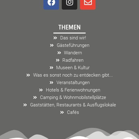
a
n
n
i
o
c
s
v
n
e
t
e
THEMEN
b
a
l
o
g
o
Das sind wir!
o
r
p
Gästeführungen
k
a
e
Wandern
m
Radfahren
Museen & Kultur
Was es sonst noch zu entdecken gibt...
Veranstaltungen
Hotels & Ferienwohnungen
Camping & Wohnmobilstellplätze
Gaststätten, Restaurants & Ausflugslokale
Cafés