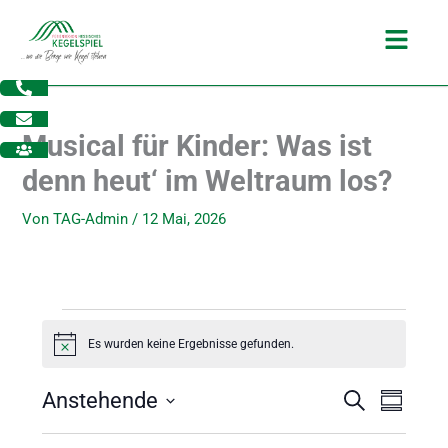
Zum
Main
Inhalt
Menu
springen
Musical für Kinder: Was ist
denn heut‘ im Weltraum los?
Von
TAG-Admin
/
12 Mai, 2026
Veranstaltungen
Es wurden keine Ergebnisse gefunden.
H
i
n
Anstehende
V
V
S
w
dus
Z
e
u
e
e
u
D
i
c
r
r
s
s