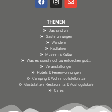
a
n
n
i
o
c
s
v
n
e
t
e
THEMEN
b
a
l
o
g
o
Das sind wir!
o
r
p
Gästeführungen
k
a
e
Wandern
m
Radfahren
Museen & Kultur
Was es sonst noch zu entdecken gibt...
Veranstaltungen
Hotels & Ferienwohnungen
Camping & Wohnmobilstellplätze
Gaststätten, Restaurants & Ausflugslokale
Cafés