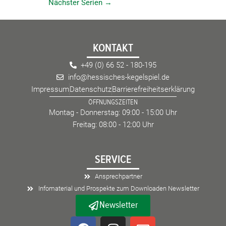
Nächster Serien
→
n
n
d
-
A
N
n
a
KONTAKT
s
v
i
i
+49 (0) 66 52 - 180-195
c
g
info@hessisches-kegelspiel.de
h
a
Impressum
Datenschutz
Barrierefreiheitserklärung
t
t
ÖFFNUNGSZEITEN
e
i
Montag - Donnerstag: 09:00 - 15:00 Uhr
n
o
Freitag: 08:00 - 12:00 Uhr
,
n
N
SERVICE
a
v
Ansprechpartner
i
Infomaterial und Prospekte zum Downloaden Newsletter
g
Newsletter
a
F
I
E
t