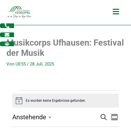
Zum
Main
Inhalt
Menu
springen
Musikcorps Ufhausen: Festival
der Musik
Von
UE55
/
28 Juli, 2025
Veranstaltungen
Es wurden keine Ergebnisse gefunden.
H
i
n
Anstehende
V
V
S
w
dus
Z
e
u
e
e
u
D
i
c
r
r
s
s