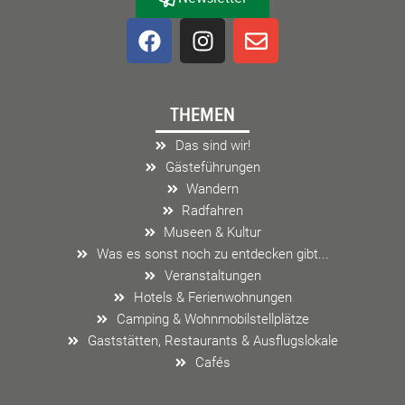
F
I
E
a
n
n
c
s
v
e
t
e
THEMEN
b
a
l
o
g
o
Das sind wir!
o
r
p
Gästeführungen
k
a
e
Wandern
m
Radfahren
Museen & Kultur
Was es sonst noch zu entdecken gibt...
Veranstaltungen
Hotels & Ferienwohnungen
Camping & Wohnmobilstellplätze
Gaststätten, Restaurants & Ausflugslokale
Cafés