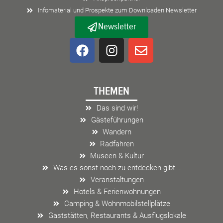
Infomaterial und Prospekte zum Downloaden Newsletter
Newsletter
F
I
E
a
n
n
c
s
v
e
t
e
THEMEN
b
a
l
o
g
o
Das sind wir!
o
r
p
Gästeführungen
k
a
e
Wandern
m
Radfahren
Museen & Kultur
Was es sonst noch zu entdecken gibt...
Veranstaltungen
Hotels & Ferienwohnungen
Camping & Wohnmobilstellplätze
Gaststätten, Restaurants & Ausflugslokale