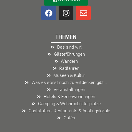
F
I
E
a
n
n
c
s
v
e
t
e
THEMEN
b
a
l
o
g
o
Das sind wir!
o
r
p
Gästeführungen
k
a
e
Wandern
m
Radfahren
Museen & Kultur
Was es sonst noch zu entdecken gibt...
Veranstaltungen
Hotels & Ferienwohnungen
Camping & Wohnmobilstellplätze
Gaststätten, Restaurants & Ausflugslokale
Cafés