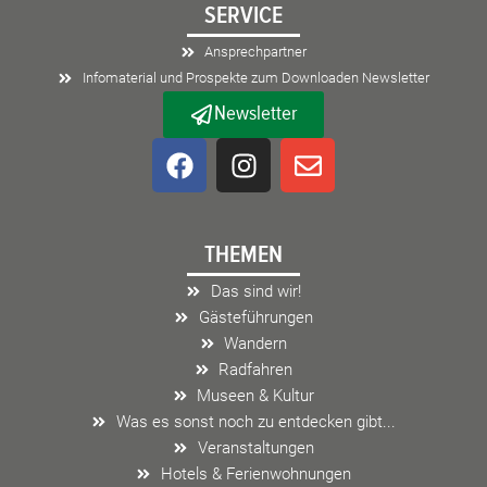
SERVICE
Ansprechpartner
Infomaterial und Prospekte zum Downloaden Newsletter
Newsletter
F
I
E
a
n
n
c
s
v
e
t
e
THEMEN
b
a
l
o
g
o
Das sind wir!
o
r
p
Gästeführungen
k
a
e
Wandern
m
Radfahren
Museen & Kultur
Was es sonst noch zu entdecken gibt...
Veranstaltungen
Hotels & Ferienwohnungen