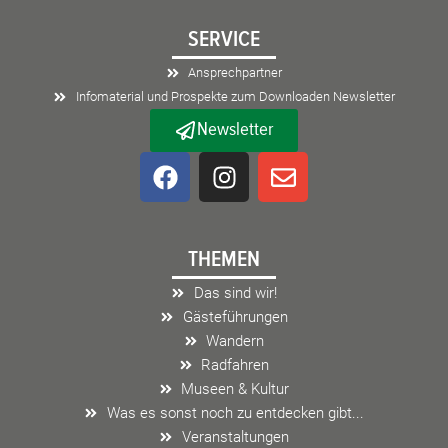
SERVICE
Ansprechpartner
Infomaterial und Prospekte zum Downloaden Newsletter
Newsletter
F
I
E
a
n
n
c
s
v
e
t
e
THEMEN
b
a
l
o
g
o
Das sind wir!
o
r
p
Gästeführungen
k
a
e
Wandern
m
Radfahren
Museen & Kultur
Was es sonst noch zu entdecken gibt...
Veranstaltungen