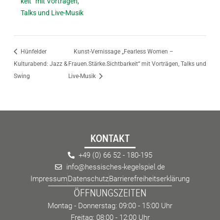
keit“ mit Vorträgen,
Talks und Live-Musik
Hünfelder
Kunst-Vernissage „Fearless Women –
Kulturabend: Jazz &
Frauen.Stärke.Sichtbarkeit“ mit Vorträgen, Talks und
Swing
Live-Musik
KONTAKT
+49 (0) 66 52 - 180-195
info@hessisches-kegelspiel.de
Impressum
Datenschutz
Barrierefreiheitserklärung
ÖFFNUNGSZEITEN
Montag - Donnerstag: 09:00 - 15:00 Uhr
Freitag: 08:00 - 12:00 Uhr