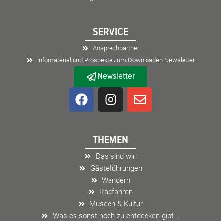
SERVICE
Ansprechpartner
Infomaterial und Prospekte zum Downloaden Newsletter
Newsletter
F
I
E
a
n
n
c
s
v
e
t
e
THEMEN
b
a
l
o
g
o
Das sind wir!
o
r
p
Gästeführungen
k
a
e
Wandern
m
Radfahren
Museen & Kultur
Was es sonst noch zu entdecken gibt...