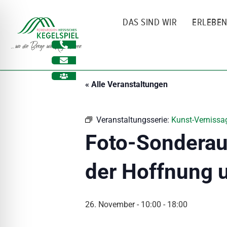
Zum
Inhalt
DAS SIND WIR
ERLEBE
springen
« Alle Veranstaltungen
Veranstaltungsserie:
Kunst-Vernissag
Foto-Sonderaus
der Hoffnung 
ehinderungsmodus
26. November - 10:00
-
18:00