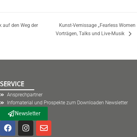
k auf den Weg der
Kunst-Vernissage „Fearless Women –
Vorträgen, Talks und Live-Musik
SERVICE
Ansprechpartner
Infomaterial und Prospekte zum Downloaden Newsletter
Newsletter
F
I
E
a
n
n