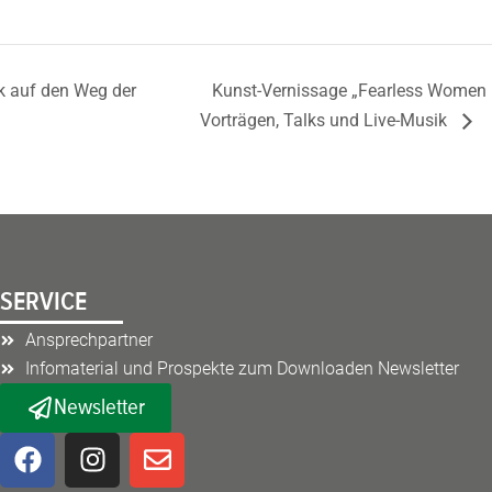
k auf den Weg der
Kunst-Vernissage „Fearless Women –
Vorträgen, Talks und Live-Musik
SERVICE
Ansprechpartner
Infomaterial und Prospekte zum Downloaden Newsletter
Newsletter
F
I
E
a
n
n