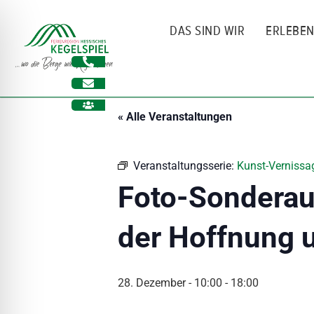
Zum
Inhalt
DAS SIND WIR
ERLEBE
springen
« Alle Veranstaltungen
Veranstaltungsserie:
Kunst-Vernissag
Foto-Sonderaus
der Hoffnung 
ehinderungsmodus
28. Dezember - 10:00
-
18:00