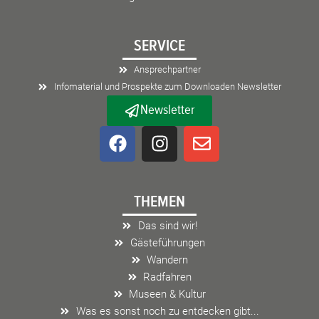
SERVICE
Ansprechpartner
Infomaterial und Prospekte zum Downloaden Newsletter
Newsletter
F
I
E
a
n
n
c
s
v
e
t
e
THEMEN
b
a
l
o
g
o
Das sind wir!
o
r
p
Gästeführungen
k
a
e
Wandern
m
Radfahren
Museen & Kultur
Was es sonst noch zu entdecken gibt...