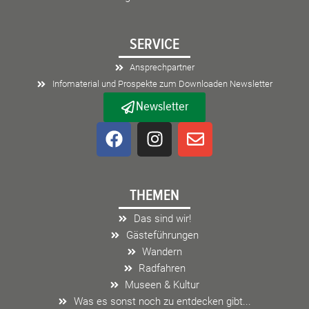
SERVICE
Ansprechpartner
Infomaterial und Prospekte zum Downloaden Newsletter
Newsletter
F
I
E
a
n
n
c
s
v
e
t
e
THEMEN
b
a
l
o
g
o
Das sind wir!
o
r
p
Gästeführungen
k
a
e
Wandern
m
Radfahren
Museen & Kultur
Was es sonst noch zu entdecken gibt...