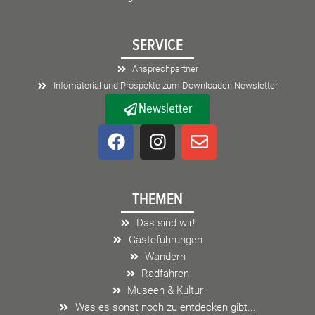
SERVICE
Ansprechpartner
Infomaterial und Prospekte zum Downloaden Newsletter
Newsletter
F
I
E
a
n
n
c
s
v
e
t
e
THEMEN
b
a
l
o
g
o
Das sind wir!
o
r
p
Gästeführungen
k
a
e
Wandern
m
Radfahren
Museen & Kultur
Was es sonst noch zu entdecken gibt...