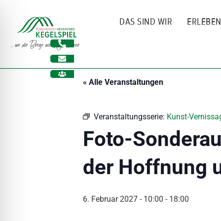
Zum
Inhalt
DAS SIND WIR
ERLEBE
springen
« Alle Veranstaltungen
Veranstaltungsserie:
Kunst-Vernissag
Foto-Sonderaus
der Hoffnung 
ehinderungsmodus
6. Februar 2027 - 10:00
-
18:00