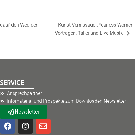
k auf den Weg der
Kunst-Vernissage „Fearless Women –
Vorträgen, Talks und Live-Musik
SERVICE
Ansprechpartner
Infomaterial und Prospekte zum Downloaden Newsletter
Newsletter
F
I
E
a
n
n