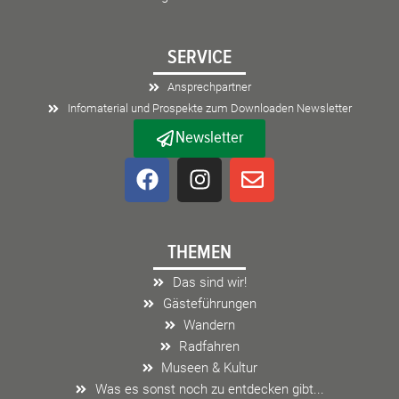
SERVICE
Ansprechpartner
Infomaterial und Prospekte zum Downloaden Newsletter
Newsletter
F
I
E
a
n
n
c
s
v
e
t
e
THEMEN
b
a
l
o
g
o
Das sind wir!
o
r
p
Gästeführungen
k
a
e
Wandern
m
Radfahren
Museen & Kultur
Was es sonst noch zu entdecken gibt...