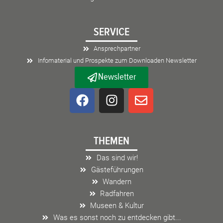
SERVICE
Ansprechpartner
Infomaterial und Prospekte zum Downloaden Newsletter
Newsletter
F
I
E
a
n
n
c
s
v
e
t
e
THEMEN
b
a
l
o
g
o
Das sind wir!
o
r
p
Gästeführungen
k
a
e
Wandern
m
Radfahren
Museen & Kultur
Was es sonst noch zu entdecken gibt...