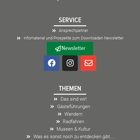
SERVICE
Ansprechpartner
Infomaterial und Prospekte zum Downloaden Newsletter
Newsletter
F
I
E
a
n
n
c
s
v
e
t
e
THEMEN
b
a
l
o
g
o
Das sind wir!
o
r
p
Gästeführungen
k
a
e
Wandern
m
Radfahren
Museen & Kultur
Was es sonst noch zu entdecken gibt...