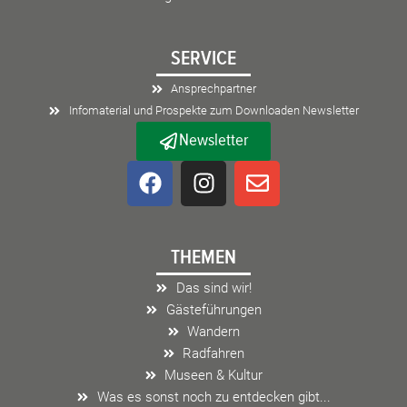
SERVICE
Ansprechpartner
Infomaterial und Prospekte zum Downloaden Newsletter
Newsletter
F
I
E
a
n
n
c
s
v
e
t
e
THEMEN
b
a
l
o
g
o
Das sind wir!
o
r
p
Gästeführungen
k
a
e
Wandern
m
Radfahren
Museen & Kultur
Was es sonst noch zu entdecken gibt...