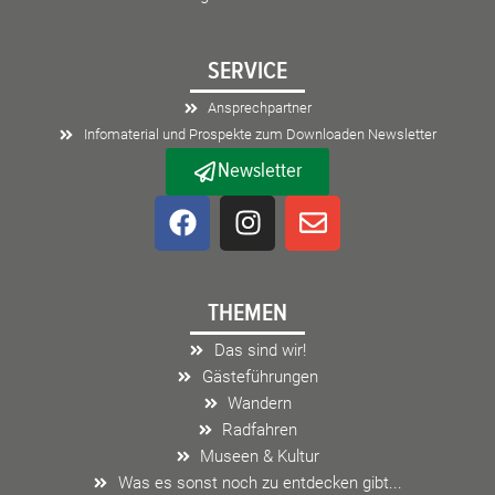
SERVICE
Ansprechpartner
Infomaterial und Prospekte zum Downloaden Newsletter
Newsletter
F
I
E
a
n
n
c
s
v
e
t
e
THEMEN
b
a
l
o
g
o
Das sind wir!
o
r
p
Gästeführungen
k
a
e
Wandern
m
Radfahren
Museen & Kultur
Was es sonst noch zu entdecken gibt...