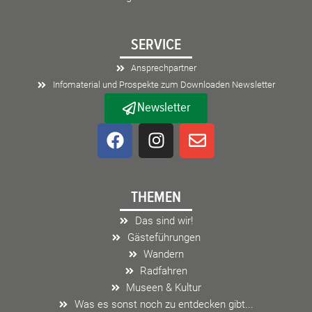
SERVICE
Ansprechpartner
Infomaterial und Prospekte zum Downloaden Newsletter
Newsletter
F
I
E
a
n
n
c
s
v
e
t
e
THEMEN
b
a
l
o
g
o
Das sind wir!
o
r
p
Gästeführungen
k
a
e
Wandern
m
Radfahren
Museen & Kultur
Was es sonst noch zu entdecken gibt...