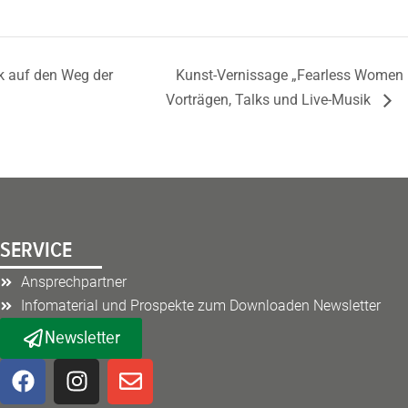
k auf den Weg der
Kunst-Vernissage „Fearless Women –
Vorträgen, Talks und Live-Musik
SERVICE
Ansprechpartner
Infomaterial und Prospekte zum Downloaden Newsletter
Newsletter
F
I
E
a
n
n