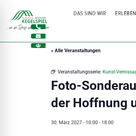
Zum
Inhalt
DAS SIND WIR
ERLEBE
springen
« Alle Veranstaltungen
Veranstaltungsserie:
Kunst-Vernissag
Foto-Sonderaus
der Hoffnung 
ehinderungsmodus
30. März 2027 - 10:00
-
18:00