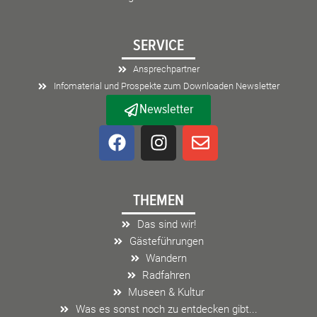
SERVICE
Ansprechpartner
Infomaterial und Prospekte zum Downloaden Newsletter
Newsletter
F
I
E
a
n
n
c
s
v
e
t
e
THEMEN
b
a
l
o
g
o
Das sind wir!
o
r
p
Gästeführungen
k
a
e
Wandern
m
Radfahren
Museen & Kultur
Was es sonst noch zu entdecken gibt...