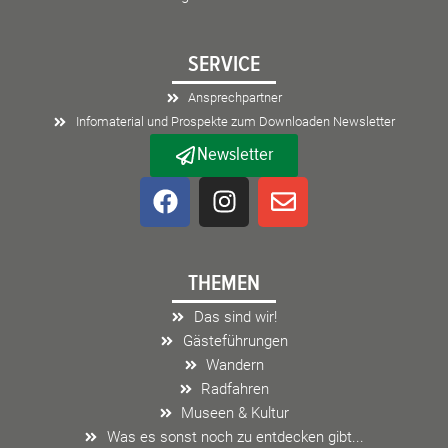
SERVICE
Ansprechpartner
Infomaterial und Prospekte zum Downloaden Newsletter
Newsletter
F
I
E
a
n
n
c
s
v
e
t
e
THEMEN
b
a
l
o
g
o
Das sind wir!
o
r
p
Gästeführungen
k
a
e
Wandern
m
Radfahren
Museen & Kultur
Was es sonst noch zu entdecken gibt...