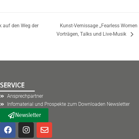
k auf den Weg der
Kunst-Vernissage „Fearless Women –
Vorträgen, Talks und Live-Musik
SERVICE
Ansprechpartner
Infomaterial und Prospekte zum Downloaden Newsletter
Newsletter
F
I
E
a
n
n