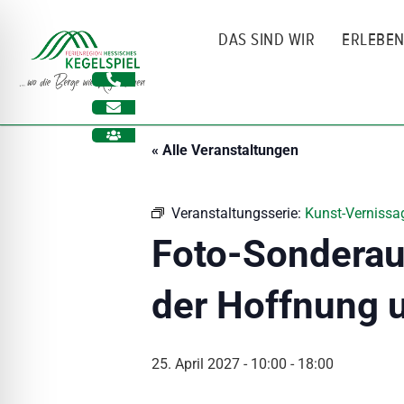
Zum
Inhalt
DAS SIND WIR
ERLEBE
springen
« Alle Veranstaltungen
Veranstaltungsserie:
Kunst-Vernissag
Foto-Sonderaus
der Hoffnung 
ehinderungsmodus
25. April 2027 - 10:00
-
18:00