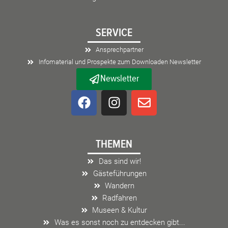
SERVICE
Ansprechpartner
Infomaterial und Prospekte zum Downloaden Newsletter
Newsletter
F
I
E
a
n
n
c
s
v
e
t
e
THEMEN
b
a
l
o
g
o
Das sind wir!
o
r
p
Gästeführungen
k
a
e
Wandern
m
Radfahren
Museen & Kultur
Was es sonst noch zu entdecken gibt...