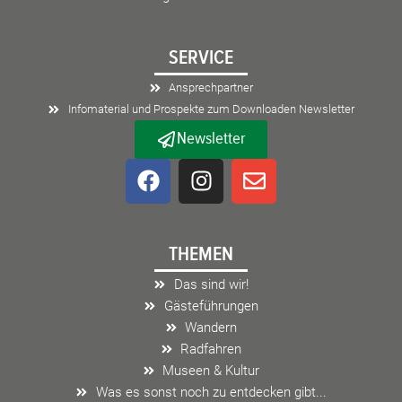
SERVICE
Ansprechpartner
Infomaterial und Prospekte zum Downloaden Newsletter
Newsletter
F
I
E
a
n
n
c
s
v
e
t
e
THEMEN
b
a
l
o
g
o
Das sind wir!
o
r
p
Gästeführungen
k
a
e
Wandern
m
Radfahren
Museen & Kultur
Was es sonst noch zu entdecken gibt...