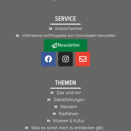
SERVICE
Ansprechpartner
Infomaterial und Prospekte zum Downloaden Newsletter
Newsletter
F
I
E
a
n
n
c
s
v
e
t
e
THEMEN
b
a
l
o
g
o
Das sind wir!
o
r
p
Gästeführungen
k
a
e
Wandern
m
Radfahren
Museen & Kultur
Was es sonst noch zu entdecken gibt...