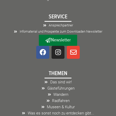
SERVICE
Ansprechpartner
Infomaterial und Prospekte zum Downloaden Newsletter
Newsletter
F
I
E
a
n
n
c
s
v
e
t
e
THEMEN
b
a
l
o
g
o
Das sind wir!
o
r
p
Gästeführungen
k
a
e
Wandern
m
Radfahren
Museen & Kultur
Was es sonst noch zu entdecken gibt...