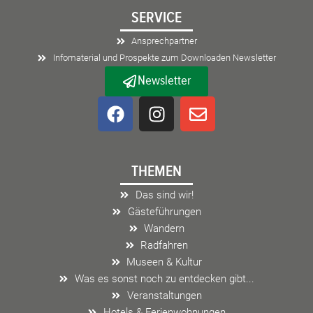
SERVICE
Ansprechpartner
Infomaterial und Prospekte zum Downloaden Newsletter
Newsletter
F
I
E
a
n
n
c
s
v
e
t
e
THEMEN
b
a
l
o
g
o
Das sind wir!
o
r
p
Gästeführungen
k
a
e
Wandern
m
Radfahren
Museen & Kultur
Was es sonst noch zu entdecken gibt...
Veranstaltungen
Hotels & Ferienwohnungen