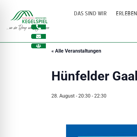
Zum
Inhalt
DAS SIND WIR
ERLEBE
springen
« Alle Veranstaltungen
Hünfelder Gaal
28. August - 20:30
-
22:30
ehinderungsmodus