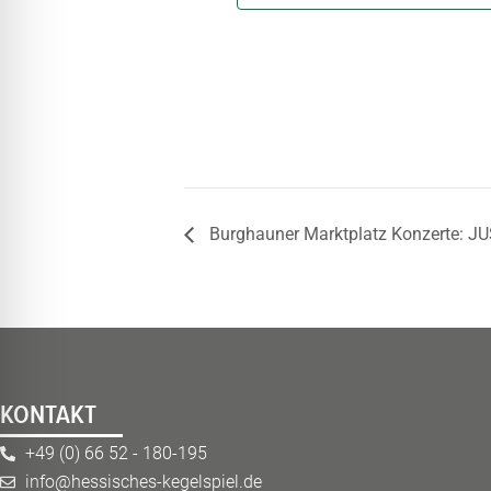
Burghauner Marktplatz Konzerte: 
KONTAKT
+49 (0) 66 52 - 180-195
info@hessisches-kegelspiel.de