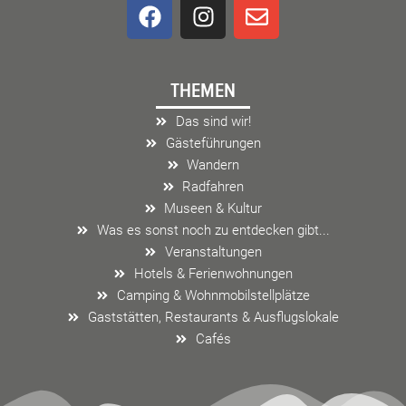
F
I
E
a
n
n
c
s
v
e
t
e
THEMEN
b
a
l
o
g
o
Das sind wir!
o
r
p
Gästeführungen
k
a
e
Wandern
m
Radfahren
Museen & Kultur
Was es sonst noch zu entdecken gibt...
Veranstaltungen
Hotels & Ferienwohnungen
Camping & Wohnmobilstellplätze
Gaststätten, Restaurants & Ausflugslokale
Cafés