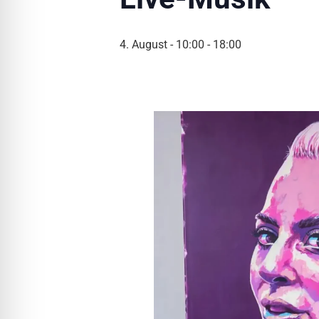
l für Anfallsicherheit
4. August - 10:00
-
18:00
-freundlicher Modus
dheitsmodus
psie-sicherer Modus