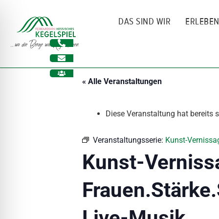
Zum
Inhalt
DAS SIND WIR
ERLEBE
springen
« Alle Veranstaltungen
Diese Veranstaltung hat bereits 
Veranstaltungsserie:
Kunst-Vernissag
Kunst-Verniss
Frauen.Stärke.
ehinderungsmodus
Live-Musik