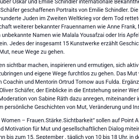
 über Oskar und Emilie Schindler internationale Bekannthei
n Schäfer geschaffenen Portraits von Emilie Schindler. Die
derte Juden im Zweiten Weltkrieg vor dem Tod rettete, 
schaft weiterer bekannter Frauennamen wie Anne Frank, 
 unbekannte Namen wie Malala Yousafzai oder Iris Apfel 
in. Jedes der insgesamt 15 Kunstwerke erzählt Geschic
Mut, neue Wege zu gehen.
 sichtbar machen, inspirieren und ermutigen, sich aktiv i
zubringen und eigene Wege furchtlos zu gehen. Das Mut 
n Coachin und Mentorin Ortrud Tornow aus Fulda. Ergänz
iver Schäfer, der Einblicke in die Entstehung seiner Werk
er Moderation von Sabine Räth dazu anregen, miteinande
persönliche Geschichten von Mut, Veränderung und Ins
s Women – Frauen.Stärke.Sichtbarkeit“ sollen auf Point A
 Motivation für Mut und gesellschaftlichen Dialog mite
n bis zum 15. September , täglich von 10 bis 18 Uhr, in 