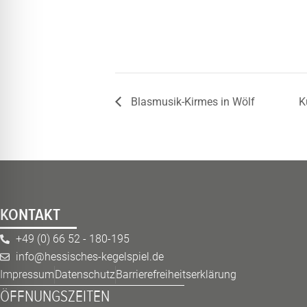
Blasmusik-Kirmes in Wölf
K
KONTAKT
+49 (0) 66 52 - 180-195
info@hessisches-kegelspiel.de
Impressum
Datenschutz
Barrierefreiheitserklärung
ÖFFNUNGSZEITEN