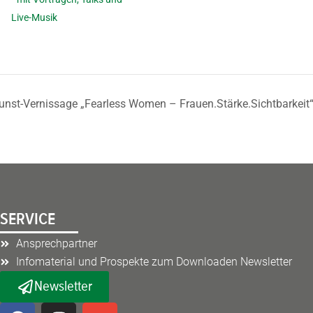
Live-Musik
unst-Vernissage „Fearless Women – Frauen.Stärke.Sichtbarkeit“
SERVICE
Ansprechpartner
Infomaterial und Prospekte zum Downloaden Newsletter
Newsletter
F
I
E