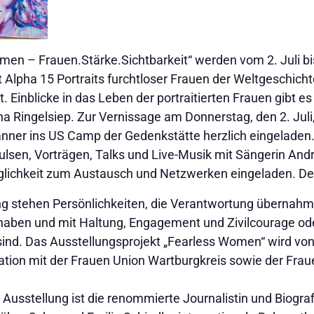
omen – Frauen.Stärke.Sichtbarkeit“ werden vom 2. Juli 
Alpha 15 Portraits furchtloser Frauen der Weltgeschichte
 Einblicke in das Leben der portraitierten Frauen gibt es 
ana Ringelsiep. Zur Vernissage am Donnerstag, den 2. Juli,
nner ins US Camp der Gedenkstätte herzlich eingeladen.
pulsen, Vorträgen, Talks und Live-Musik mit Sängerin An
lichkeit zum Austausch und Netzwerken eingeladen. Der Ein
ng stehen Persönlichkeiten, die Verantwortung übernahme
aben und mit Haltung, Engagement und Zivilcourage od
sind. Das Ausstellungsprojekt „Fearless Women“ wird von 
ation mit der Frauen Union Wartburgkreis sowie der Fra
Ausstellung ist die renommierte Journalistin und Biograf