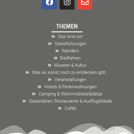
a
n
n
c
s
v
e
t
e
THEMEN
b
a
l
o
g
o
Das sind wir!
o
r
p
Gästeführungen
k
a
e
Wandern
m
Radfahren
Museen & Kultur
Was es sonst noch zu entdecken gibt...
Veranstaltungen
Hotels & Ferienwohnungen
Camping & Wohnmobilstellplätze
Gaststätten, Restaurants & Ausflugslokale
Cafés