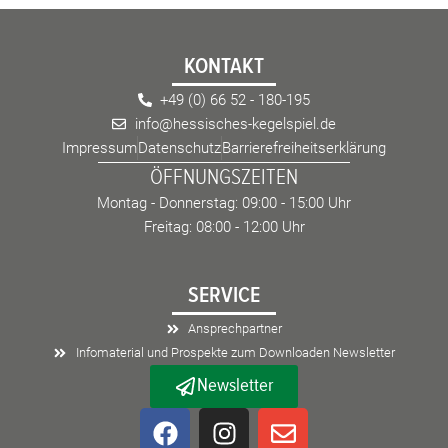
KONTAKT
+49 (0) 66 52 - 180-195
info@hessisches-kegelspiel.de
Impressum
Datenschutz
Barrierefreiheitserklärung
ÖFFNUNGSZEITEN
Montag - Donnerstag: 09:00 - 15:00 Uhr
Freitag: 08:00 - 12:00 Uhr
SERVICE
Ansprechpartner
Infomaterial und Prospekte zum Downloaden Newsletter
Newsletter
F
I
E
a
n
n