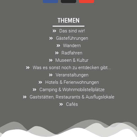
c
s
v
e
t
e
THEMEN
b
a
l
o
g
o
Das sind wir!
o
r
p
Gästeführungen
k
a
e
Wandern
m
Radfahren
Museen & Kultur
Was es sonst noch zu entdecken gibt...
Veranstaltungen
Hotels & Ferienwohnungen
Camping & Wohnmobilstellplätze
Gaststätten, Restaurants & Ausflugslokale
Cafés