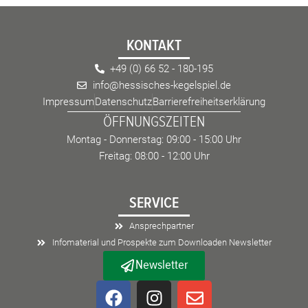
KONTAKT
+49 (0) 66 52 - 180-195
info@hessisches-kegelspiel.de
Impressum
Datenschutz
Barrierefreiheitserklärung
ÖFFNUNGSZEITEN
Montag - Donnerstag: 09:00 - 15:00 Uhr
Freitag: 08:00 - 12:00 Uhr
SERVICE
Ansprechpartner
Infomaterial und Prospekte zum Downloaden Newsletter
Newsletter
F
I
E
a
n
n