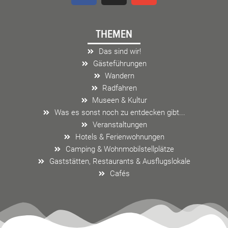
c
s
v
e
t
e
THEMEN
b
a
l
o
g
o
Das sind wir!
o
r
p
Gästeführungen
k
a
e
Wandern
m
Radfahren
Museen & Kultur
Was es sonst noch zu entdecken gibt...
Veranstaltungen
Hotels & Ferienwohnungen
Camping & Wohnmobilstellplätze
Gaststätten, Restaurants & Ausflugslokale
Cafés