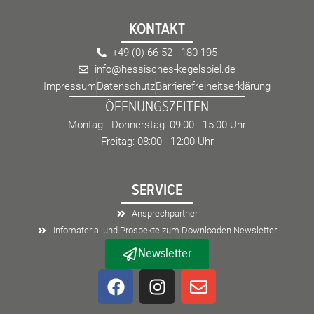
KONTAKT
+49 (0) 66 52 - 180-195
info@hessisches-kegelspiel.de
Impressum
Datenschutz
Barrierefreiheitserklärung
ÖFFNUNGSZEITEN
Montag - Donnerstag: 09:00 - 15:00 Uhr
Freitag: 08:00 - 12:00 Uhr
SERVICE
Ansprechpartner
Infomaterial und Prospekte zum Downloaden Newsletter
Newsletter
F
I
E
a
n
n
c
s
v