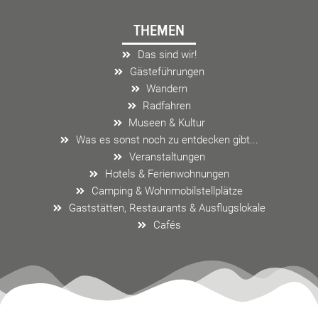
e
t
e
THEMEN
b
a
l
o
g
o
Das sind wir!
o
r
p
Gästeführungen
k
a
e
Wandern
m
Radfahren
Museen & Kultur
Was es sonst noch zu entdecken gibt...
Veranstaltungen
Hotels & Ferienwohnungen
Camping & Wohnmobilstellplätze
Gaststätten, Restaurants & Ausflugslokale
Cafés