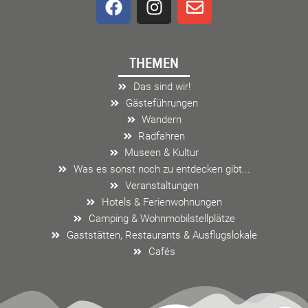
a
n
n
c
s
v
e
t
e
THEMEN
b
a
l
o
g
o
Das sind wir!
o
r
p
Gästeführungen
k
a
e
Wandern
m
Radfahren
Museen & Kultur
Was es sonst noch zu entdecken gibt...
Veranstaltungen
Hotels & Ferienwohnungen
Camping & Wohnmobilstellplätze
Gaststätten, Restaurants & Ausflugslokale
Cafés