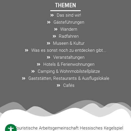
THEMEN
b
a
l
o
g
o
Das sind wir!
o
r
p
Gästeführungen
k
a
e
Wandern
m
Radfahren
Museen & Kultur
Was es sonst noch zu entdecken gibt...
Veranstaltungen
Hotels & Ferienwohnungen
Camping & Wohnmobilstellplätze
Gaststätten, Restaurants & Ausflugslokale
Cafés
Touristische Arbeitsgemeinschaft Hessisches Kegelspiel