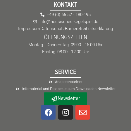
KONTAKT
+49 (0) 66 52 - 180-195
info@hessisches-kegelspiel.de
Impressum
Datenschutz
Barrierefreiheitserklärung
ÖFFNUNGSZEITEN
Montag - Donnerstag: 09:00 - 15:00 Uhr
Freitag: 08:00 - 12:00 Uhr
SERVICE
Ansprechpartner
Infomaterial und Prospekte zum Downloaden Newsletter
Newsletter
F
I
E
a
n
n
c
s
v
e
t
e