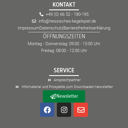
KONTAKT
+49 (0) 66 52 - 180-195
info@hessisches-kegelspiel.de
Impressum
Datenschutz
Barrierefreiheitserklärung
ÖFFNUNGSZEITEN
Montag - Donnerstag: 09:00 - 15:00 Uhr
Freitag: 08:00 - 12:00 Uhr
SERVICE
Ansprechpartner
Infomaterial und Prospekte zum Downloaden Newsletter
Newsletter
F
I
E
a
n
n
c
s
v
e
t
e