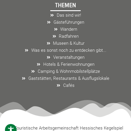
THEMEN
b
a
l
o
g
o
Das sind wir!
o
r
p
Gästeführungen
k
a
e
Wandern
m
Radfahren
Museen & Kultur
Was es sonst noch zu entdecken gibt...
Veranstaltungen
Hotels & Ferienwohnungen
Camping & Wohnmobilstellplätze
Gaststätten, Restaurants & Ausflugslokale
Cafés
Touristische Arbeitsgemeinschaft Hessisches Kegelspiel