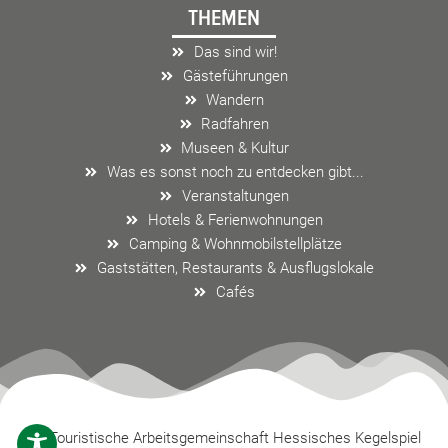
THEMEN
b
a
l
o
g
o
Das sind wir!
o
r
p
Gästeführungen
k
a
e
Wandern
m
Radfahren
Museen & Kultur
Was es sonst noch zu entdecken gibt...
Veranstaltungen
Hotels & Ferienwohnungen
Camping & Wohnmobilstellplätze
Gaststätten, Restaurants & Ausflugslokale
Cafés
Touristische Arbeitsgemeinschaft Hessisches Kegelspiel