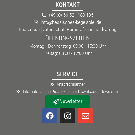
KONTAKT
+49 (0) 66 52 - 180-195
info@hessisches-kegelspiel.de
Impressum
Datenschutz
Barrierefreiheitserklärung
ÖFFNUNGSZEITEN
Montag - Donnerstag: 09:00 - 15:00 Uhr
Freitag: 08:00 - 12:00 Uhr
SERVICE
Ansprechpartner
Infomaterial und Prospekte zum Downloaden Newsletter
Newsletter
F
I
E
a
n
n
c
s
v
e
t
e