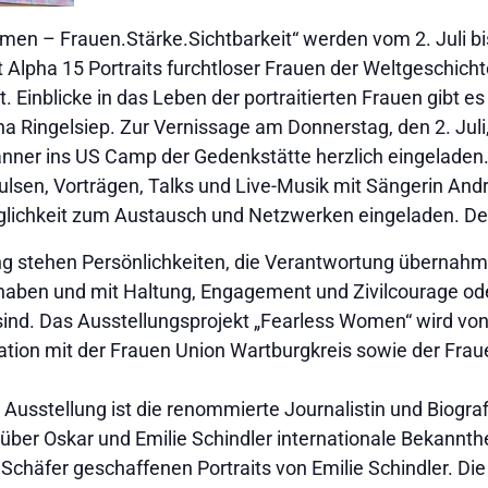
omen – Frauen.Stärke.Sichtbarkeit“ werden vom 2. Juli 
Alpha 15 Portraits furchtloser Frauen der Weltgeschichte
 Einblicke in das Leben der portraitierten Frauen gibt es 
ana Ringelsiep. Zur Vernissage am Donnerstag, den 2. Juli,
nner ins US Camp der Gedenkstätte herzlich eingeladen.
pulsen, Vorträgen, Talks und Live-Musik mit Sängerin An
lichkeit zum Austausch und Netzwerken eingeladen. Der Ein
ng stehen Persönlichkeiten, die Verantwortung übernahme
aben und mit Haltung, Engagement und Zivilcourage od
sind. Das Ausstellungsprojekt „Fearless Women“ wird von 
ation mit der Frauen Union Wartburgkreis sowie der Fra
Ausstellung ist die renommierte Journalistin und Biograf
 über Oskar und Emilie Schindler internationale Bekannthei
n Schäfer geschaffenen Portraits von Emilie Schindler. Die