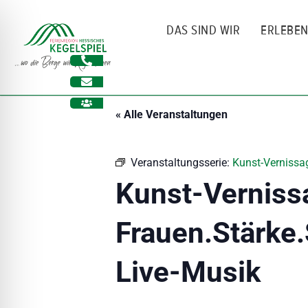
Zum
Inhalt
DAS SIND WIR
ERLEBE
springen
« Alle Veranstaltungen
Veranstaltungsserie:
Kunst-Vernissag
Kunst-Verniss
Frauen.Stärke.
ehinderungsmodus
Live-Musik