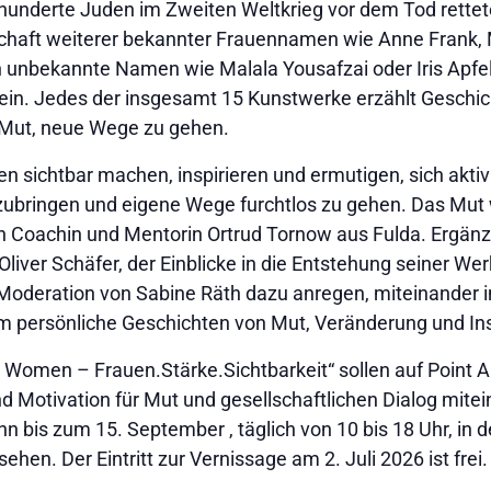
derte Juden im Zweiten Weltkrieg vor dem Tod rettete, 
schaft weiterer bekannter Frauennamen wie Anne Frank, 
 unbekannte Namen wie Malala Yousafzai oder Iris Apfel 
in. Jedes der insgesamt 15 Kunstwerke erzählt Geschic
Mut, neue Wege zu gehen.
 sichtbar machen, inspirieren und ermutigen, sich aktiv i
zubringen und eigene Wege furchtlos zu gehen. Das Mut 
n Coachin und Mentorin Ortrud Tornow aus Fulda. Ergänz
iver Schäfer, der Einblicke in die Entstehung seiner Werk
er Moderation von Sabine Räth dazu anregen, miteinande
persönliche Geschichten von Mut, Veränderung und Ins
s Women – Frauen.Stärke.Sichtbarkeit“ sollen auf Point A
 Motivation für Mut und gesellschaftlichen Dialog mite
n bis zum 15. September , täglich von 10 bis 18 Uhr, in 
hen. Der Eintritt zur Vernissage am 2. Juli 2026 ist frei.