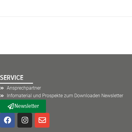
SERVICE
Ansprechpartner
Infomaterial und Prospekte zum Downloaden Newsletter
Newsletter
F
I
E
a
n
n
c
s
v